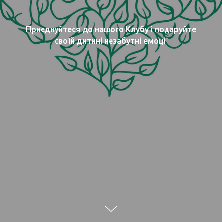
Приєднуйтеся до нашого Клубу і подаруйте
своїй дитині незабутні емоції